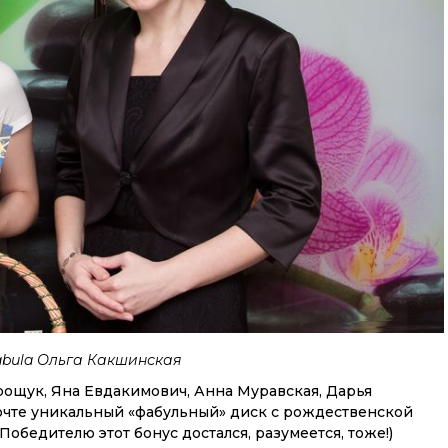
bula Ольга Какшинская
рощук, Яна Евдакимович, Анна Муравская, Дарья
очте уникальный «фабульный» диск с рождественской
обедителю этот бонус достался, разумеется, тоже!)