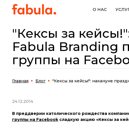
О НАС
УСЛУ
"Кексы за кейсы!
Fabula Branding 
группы на Faceb
Главная
Блог
"Кексы за кейсы!": накануне праздн
24.12.2014
В преддверии католического рождества компания
группы на Facebook
сладкую акцию «Кексы за кей