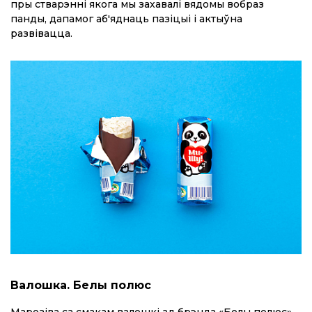
пры стварэнні якога мы захавалі вядомы вобраз
панды, дапамог аб'яднаць пазіцыі і актыўна
развівацца.
Валошка. Белы полюс