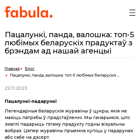
Пацалункі, панда, валошка: топ-5
любімых беларускіх прадуктаў з
брэндам ад нашай агенцыі
Главная
Блог
Пацалункі, панда, валошка: топ-5 любімых беларускіх ...
22.11.2023
Пацалункі-падарункі
Легендарныя беларускія журавіны ў цукры, якія не
маюць патрэбы ў прадстаўленні. Мы ганарымся, што
змаглі падарыць гэтаму прадукту годны візуальны
вобраз. Цяпер журавіны прыемна купіць у падарунак
або сабе на дэсерт.