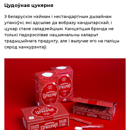
Цудоўная цукерня
З беларускім нэймам і нестандартным дызайнам
упакоўкі, які адсылае да вобразу кандытарскай, і
цукар стане саладзейшым. Канцэпцыя брэнда не
толькі падкрэслівае нацыянальны каларыт
традыцыйнага прадукту, але і вылучае яго на паліцы
сярод канкурэнтаў.