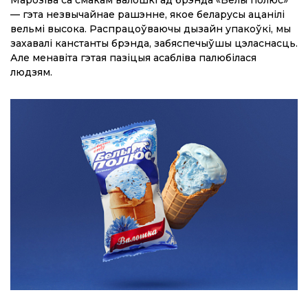
Марозіва са смакам валошкі ад брэнда «Белы полюс»
— гэта незвычайнае рашэнне, якое беларусы ацанілі
вельмі высока. Распрацоўваючы дызайн упакоўкі, мы
захавалі канстанты брэнда, забяспечыўшы цэласнасць.
Але менавіта гэтая пазіцыя асабліва палюбілася
людзям.