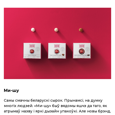
Ми-шу
Самы смачны беларускі сырок. Прынамсі, на думку
многіх людзей. «Ми-шу» быў вядомы яшчэ да таго, як
атрымаў назву і яркі дызайн упакоўкі. Але новы брэнд,