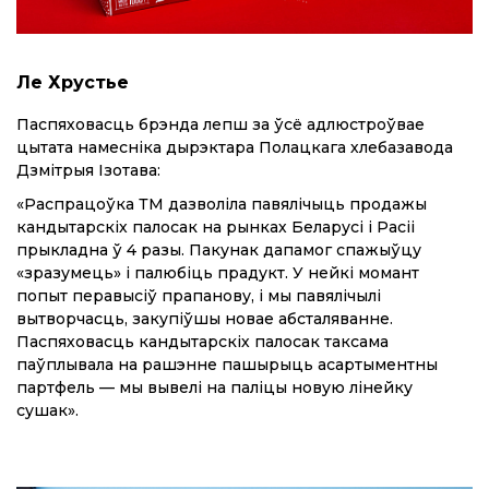
Ле Хрустье
Паспяховасць брэнда лепш за ўсё адлюстроўвае
цытата намесніка дырэктара Полацкага хлебазавода
Дзмітрыя Ізотава:
«Распрацоўка ТМ дазволіла павялічыць продажы
кандытарскіх палосак на рынках Беларусі і Расіі
прыкладна ў 4 разы. Пакунак дапамог спажыўцу
«зразумець» і палюбіць прадукт. У нейкі момант
попыт перавысіў прапанову, і мы павялічылі
вытворчасць, закупіўшы новае абсталяванне.
Паспяховасць кандытарскіх палосак таксама
паўплывала на рашэнне пашырыць асартыментны
партфель — мы вывелі на паліцы новую лінейку
сушак».