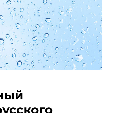
ьный
русского