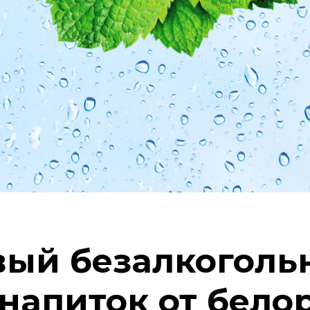
овый безалкогол
напиток от бело