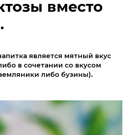
ктозы вместо
.
напитка является мятный вкус
либо в сочетании со вкусом
земляники либо бузины).