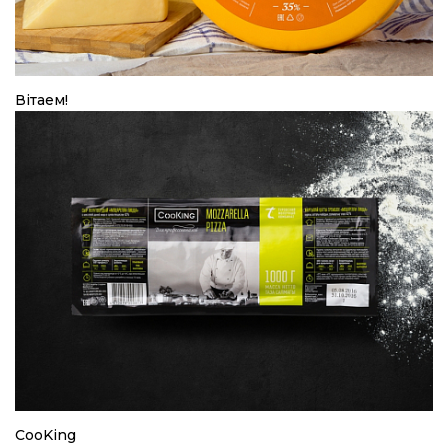
Вiтаем!
CooKing