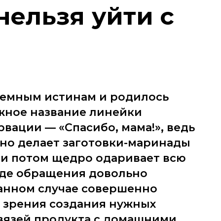
нельзя уйти с
земным истинам и родилось
ежное название линейки
вации — «Спасибо, мама!», ведь
но делает заготовки-маринады
ми потом щедро одаривает всю
иде обращения довольно
данном случае совершенно
и зрения создания нужных
вязей продукта с домашними