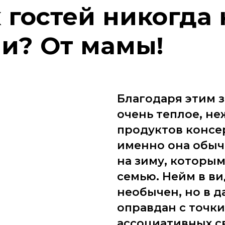
 гостей никогда 
и? От мамы!
Благодаря этим 
очень теплое, н
продуктов консер
именно она обыч
на зиму, которы
семью. Нейм в в
необычен, но в 
оправдан с точк
ассоциативных с