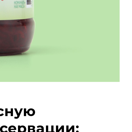
сную
нсервации: