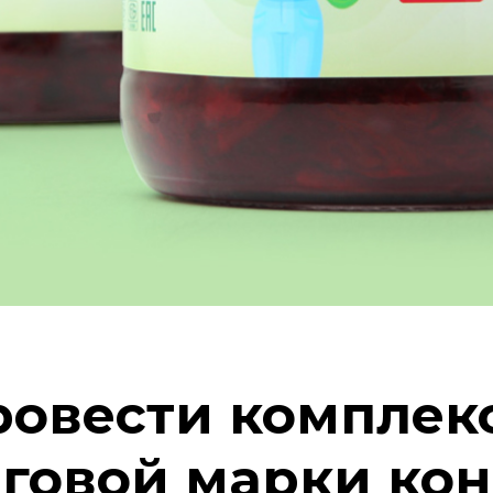
ровести комплек
рговой марки ко