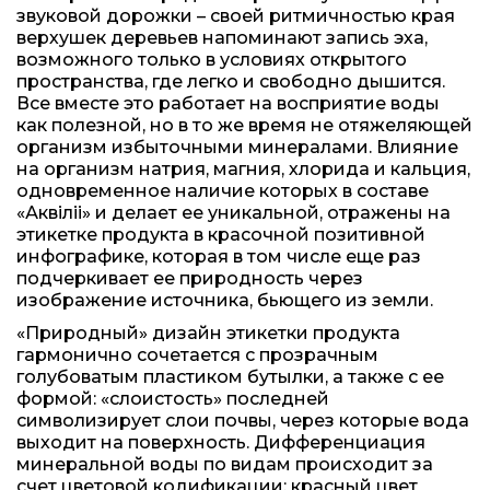
звуковой дорожки – своей ритмичностью края
верхушек деревьев напоминают запись эха,
возможного только в условиях открытого
пространства, где легко и свободно дышится.
Все вместе это работает на восприятие воды
как полезной, но в то же время не отяжеляющей
организм избыточными минералами. Влияние
на организм натрия, магния, хлорида и кальция,
одновременное наличие которых в составе
«Аквiлii» и делает ее уникальной, отражены на
этикетке продукта в красочной позитивной
инфографике, которая в том числе еще раз
подчеркивает ее природность через
изображение источника, бьющего из земли.
«Природный» дизайн этикетки продукта
гармонично сочетается с прозрачным
голубоватым пластиком бутылки, а также с ее
формой: «слоистость» последней
символизирует слои почвы, через которые вода
выходит на поверхность. Дифференциация
минеральной воды по видам происходит за
счет цветовой кодификации: красный цвет