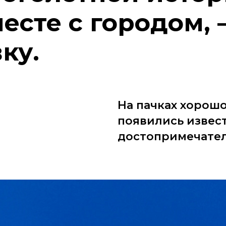
есте с городом,
вку.
На пачках хорош
появились извес
достопримечател