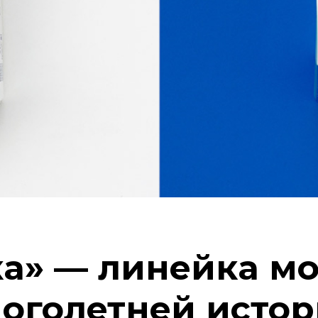
а» — линейка м
оголетней истор