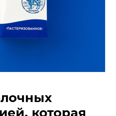
олочных
ией, которая